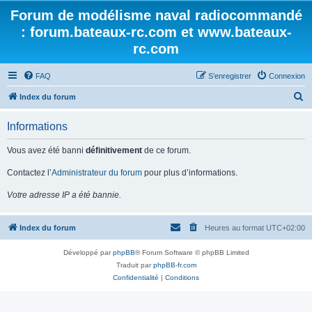
Forum de modélisme naval radiocommandé
: forum.bateaux-rc.com et www.bateaux-
rc.com
FAQ
S’enregistrer
Connexion
R
Index du forum
e
Informations
c
h
Vous avez été banni
définitivement
de ce forum.
e
Contactez l’
Administrateur du forum
pour plus d’informations.
r
Votre adresse IP a été bannie.
c
h
Index du forum
Heures au format
UTC+02:00
e
r
Développé par
phpBB
® Forum Software © phpBB Limited
Traduit par
phpBB-fr.com
Confidentialité
|
Conditions