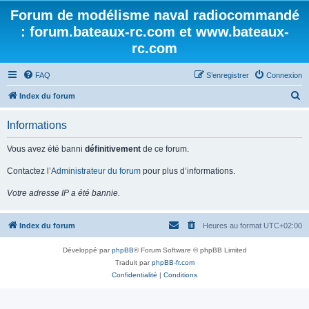
Forum de modélisme naval radiocommandé
: forum.bateaux-rc.com et www.bateaux-
rc.com
FAQ
S’enregistrer
Connexion
R
Index du forum
e
Informations
c
h
Vous avez été banni
définitivement
de ce forum.
e
Contactez l’
Administrateur du forum
pour plus d’informations.
r
Votre adresse IP a été bannie.
c
h
Index du forum
Heures au format
UTC+02:00
e
r
Développé par
phpBB
® Forum Software © phpBB Limited
Traduit par
phpBB-fr.com
Confidentialité
|
Conditions