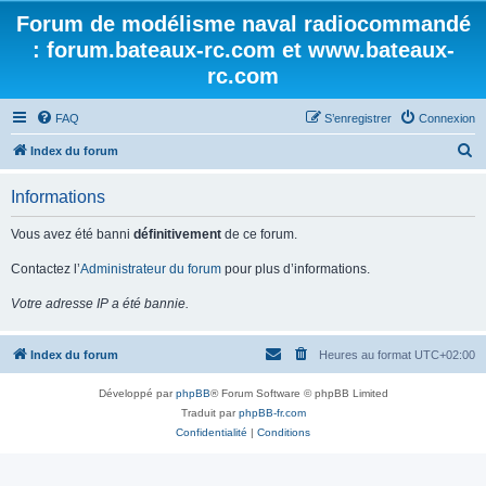
Forum de modélisme naval radiocommandé
: forum.bateaux-rc.com et www.bateaux-
rc.com
FAQ
S’enregistrer
Connexion
R
Index du forum
e
Informations
c
h
Vous avez été banni
définitivement
de ce forum.
e
Contactez l’
Administrateur du forum
pour plus d’informations.
r
Votre adresse IP a été bannie.
c
h
Index du forum
Heures au format
UTC+02:00
e
r
Développé par
phpBB
® Forum Software © phpBB Limited
Traduit par
phpBB-fr.com
Confidentialité
|
Conditions