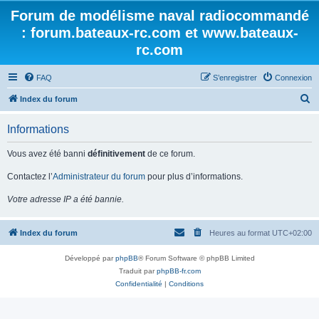
Forum de modélisme naval radiocommandé
: forum.bateaux-rc.com et www.bateaux-
rc.com
FAQ
S’enregistrer
Connexion
R
Index du forum
e
Informations
c
h
Vous avez été banni
définitivement
de ce forum.
e
Contactez l’
Administrateur du forum
pour plus d’informations.
r
Votre adresse IP a été bannie.
c
h
Index du forum
Heures au format
UTC+02:00
e
r
Développé par
phpBB
® Forum Software © phpBB Limited
Traduit par
phpBB-fr.com
Confidentialité
|
Conditions