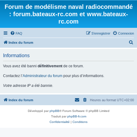
Forum de modélisme naval radiocommandé
: forum.bateaux-rc.com et www.bateaux-
rc.com
FAQ
S’enregistrer
Connexion
R
Index du forum
e
Informations
c
h
Vous avez été banni
définitivement
de ce forum.
e
Contactez l’
Administrateur du forum
pour plus d’informations.
r
Votre adresse IP a été bannie.
c
h
Index du forum
Heures au format
UTC+02:00
e
r
Développé par
phpBB
® Forum Software © phpBB Limited
Traduit par
phpBB-fr.com
Confidentialité
|
Conditions