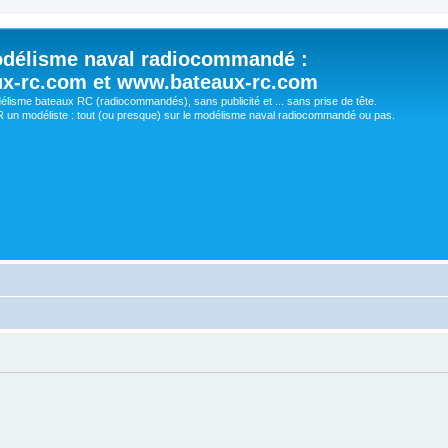
délisme naval radiocommandé :
ux-rc.com et www.bateaux-rc.com
délisme bateaux RC (radiocommandés), sans publicité et ... sans prise de tête.
un modéliste : tout (ou presque) sur le modélisme naval radiocommandé ou pas.