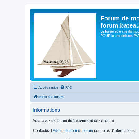
Forum de mo
forum.batea
Le forum et le site du mo
POUR les modélistes PAR 
Accès rapide
FAQ
Index du forum
Informations
Vous avez été banni
définitivement
de ce forum.
Contactez l’
Administrateur du forum
pour plus d’informations.