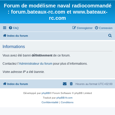
Forum de modélisme naval radiocommandé
: forum.bateaux-rc.com et www.bateaux-
rc.com
FAQ
S’enregistrer
Connexion
R
Index du forum
e
Informations
c
h
Vous avez été banni
définitivement
de ce forum.
e
Contactez l’
Administrateur du forum
pour plus d’informations.
r
Votre adresse IP a été bannie.
c
h
Index du forum
Heures au format
UTC+02:00
e
r
Développé par
phpBB
® Forum Software © phpBB Limited
Traduit par
phpBB-fr.com
Confidentialité
|
Conditions