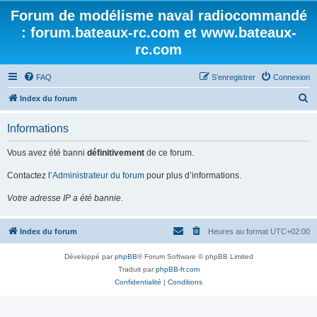
Forum de modélisme naval radiocommandé
: forum.bateaux-rc.com et www.bateaux-
rc.com
FAQ
S’enregistrer
Connexion
R
Index du forum
e
Informations
c
h
Vous avez été banni
définitivement
de ce forum.
e
Contactez l’
Administrateur du forum
pour plus d’informations.
r
Votre adresse IP a été bannie.
c
h
Index du forum
Heures au format
UTC+02:00
e
r
Développé par
phpBB
® Forum Software © phpBB Limited
Traduit par
phpBB-fr.com
Confidentialité
|
Conditions