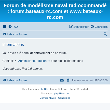
Forum de modélisme naval radiocommandé
: forum.bateaux-rc.com et www.bateaux-
rc.com
FAQ
S’enregistrer
Connexion
R
Index du forum
e
Informations
c
h
Vous avez été banni
définitivement
de ce forum.
e
Contactez l’
Administrateur du forum
pour plus d’informations.
r
Votre adresse IP a été bannie.
c
h
Index du forum
Heures au format
UTC+02:00
e
r
Développé par
phpBB
® Forum Software © phpBB Limited
Traduit par
phpBB-fr.com
Confidentialité
|
Conditions