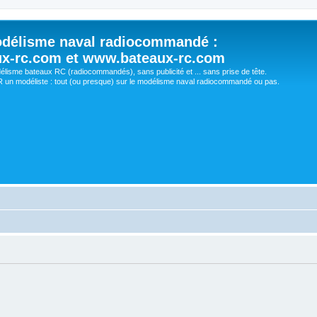
délisme naval radiocommandé :
ux-rc.com et www.bateaux-rc.com
délisme bateaux RC (radiocommandés), sans publicité et ... sans prise de tête.
un modéliste : tout (ou presque) sur le modélisme naval radiocommandé ou pas.