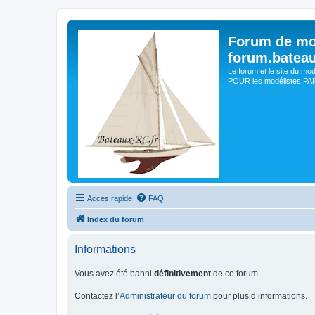
Forum de mo
forum.batea
Le forum et le site du mo
POUR les modélistes PAR 
Accès rapide
FAQ
Index du forum
Informations
Vous avez été banni
définitivement
de ce forum.
Contactez l’
Administrateur du forum
pour plus d’informations.