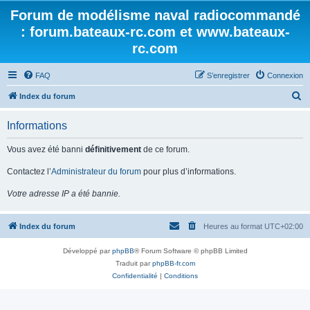
Forum de modélisme naval radiocommandé
: forum.bateaux-rc.com et www.bateaux-
rc.com
FAQ
S’enregistrer
Connexion
R
Index du forum
e
Informations
c
h
Vous avez été banni
définitivement
de ce forum.
e
Contactez l’
Administrateur du forum
pour plus d’informations.
r
Votre adresse IP a été bannie.
c
h
Index du forum
Heures au format
UTC+02:00
e
r
Développé par
phpBB
® Forum Software © phpBB Limited
Traduit par
phpBB-fr.com
Confidentialité
|
Conditions