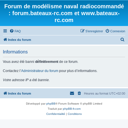
Forum de modélisme naval radiocommandé
: forum.bateaux-rc.com et www.bateaux-
rc.com
FAQ
S’enregistrer
Connexion
R
Index du forum
e
Informations
c
h
Vous avez été banni
définitivement
de ce forum.
e
Contactez l’
Administrateur du forum
pour plus d’informations.
r
Votre adresse IP a été bannie.
c
h
Index du forum
Heures au format
UTC+02:00
e
r
Développé par
phpBB
® Forum Software © phpBB Limited
Traduit par
phpBB-fr.com
Confidentialité
|
Conditions