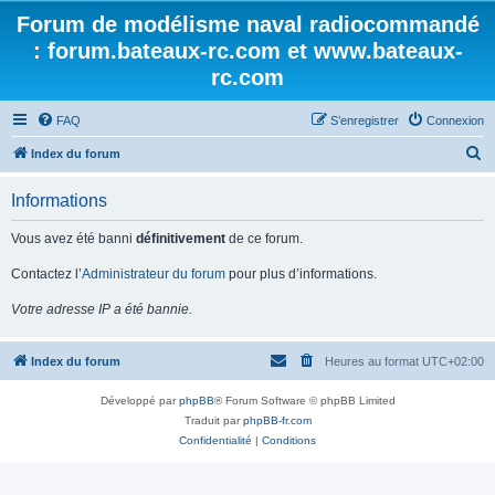
Forum de modélisme naval radiocommandé
: forum.bateaux-rc.com et www.bateaux-
rc.com
FAQ
S’enregistrer
Connexion
R
Index du forum
e
Informations
c
h
Vous avez été banni
définitivement
de ce forum.
e
Contactez l’
Administrateur du forum
pour plus d’informations.
r
Votre adresse IP a été bannie.
c
h
Index du forum
Heures au format
UTC+02:00
e
r
Développé par
phpBB
® Forum Software © phpBB Limited
Traduit par
phpBB-fr.com
Confidentialité
|
Conditions