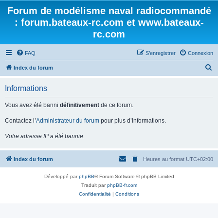
Forum de modélisme naval radiocommandé
: forum.bateaux-rc.com et www.bateaux-
rc.com
FAQ
S’enregistrer
Connexion
R
Index du forum
e
Informations
c
h
Vous avez été banni
définitivement
de ce forum.
e
Contactez l’
Administrateur du forum
pour plus d’informations.
r
Votre adresse IP a été bannie.
c
h
Index du forum
Heures au format
UTC+02:00
e
r
Développé par
phpBB
® Forum Software © phpBB Limited
Traduit par
phpBB-fr.com
Confidentialité
|
Conditions