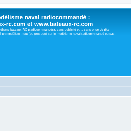
délisme naval radiocommandé :
ux-rc.com et www.bateaux-rc.com
délisme bateaux RC (radiocommandés), sans publicité et ... sans prise de tête.
un modéliste : tout (ou presque) sur le modélisme naval radiocommandé ou pas.