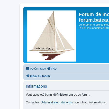
Forum de mo
forum.batea
Le forum et le site du mo
POUR les modélistes PAR 
Accès rapide
FAQ
Index du forum
Informations
Vous avez été banni
définitivement
de ce forum.
Contactez l’
Administrateur du forum
pour plus d’informations.