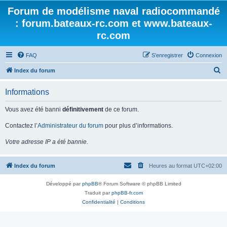
Forum de modélisme naval radiocommandé
: forum.bateaux-rc.com et www.bateaux-
rc.com
FAQ
S’enregistrer
Connexion
R
Index du forum
e
Informations
c
h
Vous avez été banni
définitivement
de ce forum.
e
Contactez l’
Administrateur du forum
pour plus d’informations.
r
Votre adresse IP a été bannie.
c
h
Index du forum
Heures au format
UTC+02:00
e
r
Développé par
phpBB
® Forum Software © phpBB Limited
Traduit par
phpBB-fr.com
Confidentialité
|
Conditions