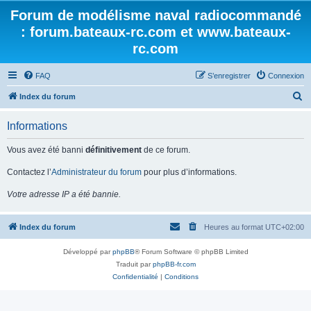
Forum de modélisme naval radiocommandé
: forum.bateaux-rc.com et www.bateaux-
rc.com
FAQ
S’enregistrer
Connexion
R
Index du forum
e
Informations
c
h
Vous avez été banni
définitivement
de ce forum.
e
Contactez l’
Administrateur du forum
pour plus d’informations.
r
Votre adresse IP a été bannie.
c
h
Index du forum
Heures au format
UTC+02:00
e
r
Développé par
phpBB
® Forum Software © phpBB Limited
Traduit par
phpBB-fr.com
Confidentialité
|
Conditions