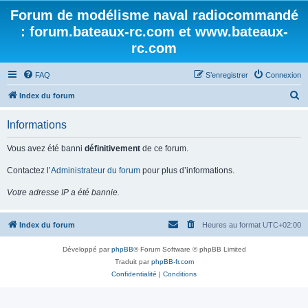
Forum de modélisme naval radiocommandé
: forum.bateaux-rc.com et www.bateaux-
rc.com
FAQ
S’enregistrer
Connexion
R
Index du forum
e
Informations
c
h
Vous avez été banni
définitivement
de ce forum.
e
Contactez l’
Administrateur du forum
pour plus d’informations.
r
Votre adresse IP a été bannie.
c
h
Index du forum
Heures au format
UTC+02:00
e
r
Développé par
phpBB
® Forum Software © phpBB Limited
Traduit par
phpBB-fr.com
Confidentialité
|
Conditions