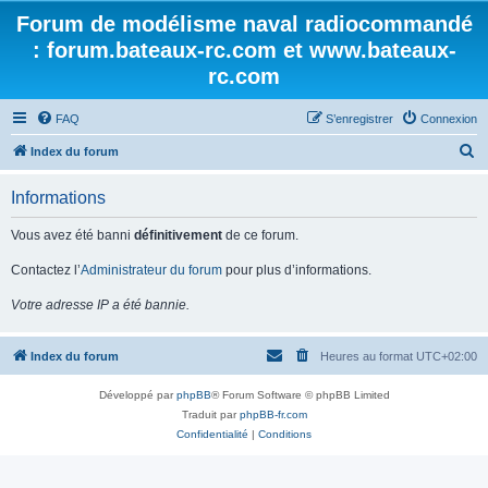
Forum de modélisme naval radiocommandé
: forum.bateaux-rc.com et www.bateaux-
rc.com
FAQ
S’enregistrer
Connexion
R
Index du forum
e
Informations
c
h
Vous avez été banni
définitivement
de ce forum.
e
Contactez l’
Administrateur du forum
pour plus d’informations.
r
Votre adresse IP a été bannie.
c
h
Index du forum
Heures au format
UTC+02:00
e
r
Développé par
phpBB
® Forum Software © phpBB Limited
Traduit par
phpBB-fr.com
Confidentialité
|
Conditions