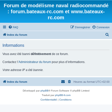
Forum de modélisme naval radiocommandé
: forum.bateaux-rc.com et www.bateaux-
rc.com
FAQ
S’enregistrer
Connexion
R
Index du forum
e
Informations
c
h
Vous avez été banni
définitivement
de ce forum.
e
Contactez l’
Administrateur du forum
pour plus d’informations.
r
Votre adresse IP a été bannie.
c
h
Index du forum
Heures au format
UTC+02:00
e
r
Développé par
phpBB
® Forum Software © phpBB Limited
Traduit par
phpBB-fr.com
Confidentialité
|
Conditions