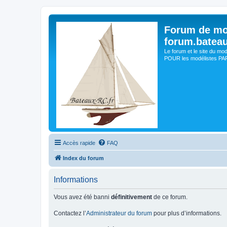
Forum de mo
forum.batea
Le forum et le site du mo
POUR les modélistes PAR 
Accès rapide
FAQ
Index du forum
Informations
Vous avez été banni
définitivement
de ce forum.
Contactez l’
Administrateur du forum
pour plus d’informations.