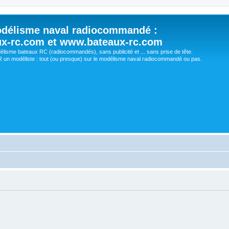
délisme naval radiocommandé :
ux-rc.com et www.bateaux-rc.com
délisme bateaux RC (radiocommandés), sans publicité et ... sans prise de tête.
un modéliste : tout (ou presque) sur le modélisme naval radiocommandé ou pas.