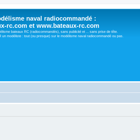
délisme naval radiocommandé :
ux-rc.com et www.bateaux-rc.com
délisme bateaux RC (radiocommandés), sans publicité et ... sans prise de tête.
un modéliste : tout (ou presque) sur le modélisme naval radiocommandé ou pas.