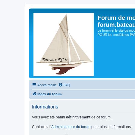
Forum de mo
forum.batea
Le forum et le site du mo
POUR les modélistes PAR 
Accès rapide
FAQ
Index du forum
Informations
Vous avez été banni
définitivement
de ce forum.
Contactez l’
Administrateur du forum
pour plus d’informations.