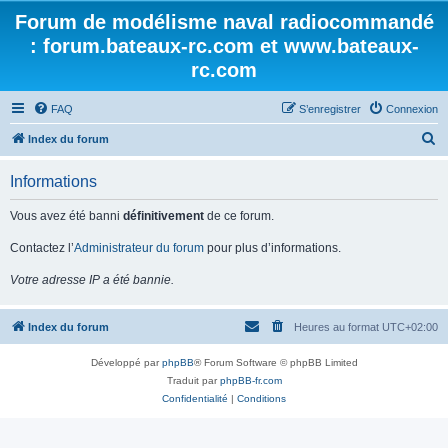
Forum de modélisme naval radiocommandé
: forum.bateaux-rc.com et www.bateaux-
rc.com
FAQ
S’enregistrer
Connexion
R
Index du forum
e
Informations
c
h
Vous avez été banni
définitivement
de ce forum.
e
Contactez l’
Administrateur du forum
pour plus d’informations.
r
Votre adresse IP a été bannie.
c
h
Index du forum
Heures au format
UTC+02:00
e
r
Développé par
phpBB
® Forum Software © phpBB Limited
Traduit par
phpBB-fr.com
Confidentialité
|
Conditions