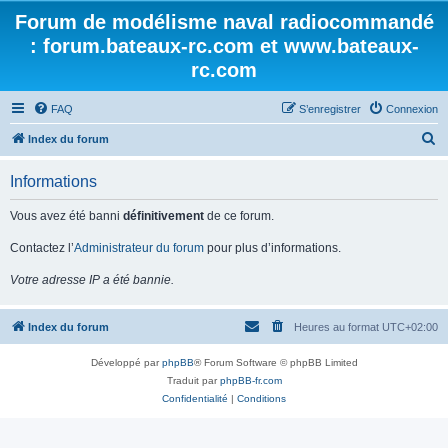
Forum de modélisme naval radiocommandé
: forum.bateaux-rc.com et www.bateaux-
rc.com
FAQ
S’enregistrer
Connexion
R
Index du forum
e
Informations
c
h
Vous avez été banni
définitivement
de ce forum.
e
Contactez l’
Administrateur du forum
pour plus d’informations.
r
Votre adresse IP a été bannie.
c
h
Index du forum
Heures au format
UTC+02:00
e
r
Développé par
phpBB
® Forum Software © phpBB Limited
Traduit par
phpBB-fr.com
Confidentialité
|
Conditions