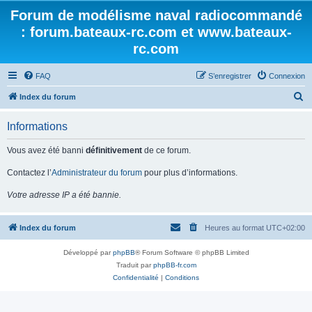
Forum de modélisme naval radiocommandé
: forum.bateaux-rc.com et www.bateaux-
rc.com
FAQ
S’enregistrer
Connexion
R
Index du forum
e
Informations
c
h
Vous avez été banni
définitivement
de ce forum.
e
Contactez l’
Administrateur du forum
pour plus d’informations.
r
Votre adresse IP a été bannie.
c
h
Index du forum
Heures au format
UTC+02:00
e
r
Développé par
phpBB
® Forum Software © phpBB Limited
Traduit par
phpBB-fr.com
Confidentialité
|
Conditions