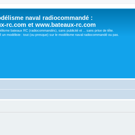
délisme naval radiocommandé :
ux-rc.com et www.bateaux-rc.com
délisme bateaux RC (radiocommandés), sans publicité et ... sans prise de tête.
un modéliste : tout (ou presque) sur le modélisme naval radiocommandé ou pas.