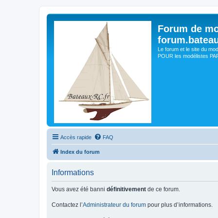
Forum de mo
forum.batea
Le forum et le site du mo
POUR les modélistes PAR 
Accès rapide
FAQ
Index du forum
Informations
Vous avez été banni
définitivement
de ce forum.
Contactez l’
Administrateur du forum
pour plus d’informations.