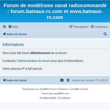
Forum de modélisme naval radiocommandé
: forum.bateaux-rc.com et www.bateaux-
rc.com
FAQ
S’enregistrer
Connexion
R
Index du forum
e
Informations
c
h
Vous avez été banni
définitivement
de ce forum.
e
Contactez l’
Administrateur du forum
pour plus d’informations.
r
Votre adresse IP a été bannie.
c
h
Index du forum
Heures au format
UTC+02:00
e
r
Développé par
phpBB
® Forum Software © phpBB Limited
Traduit par
phpBB-fr.com
Confidentialité
|
Conditions