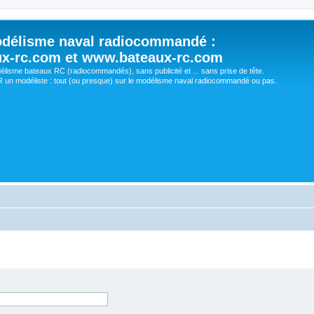
délisme naval radiocommandé :
ux-rc.com et www.bateaux-rc.com
délisme bateaux RC (radiocommandés), sans publicité et ... sans prise de tête.
un modéliste : tout (ou presque) sur le modélisme naval radiocommandé ou pas.