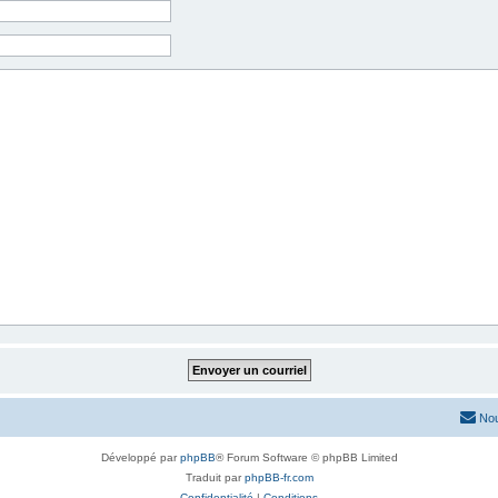
Nou
Développé par
phpBB
® Forum Software © phpBB Limited
Traduit par
phpBB-fr.com
Confidentialité
|
Conditions